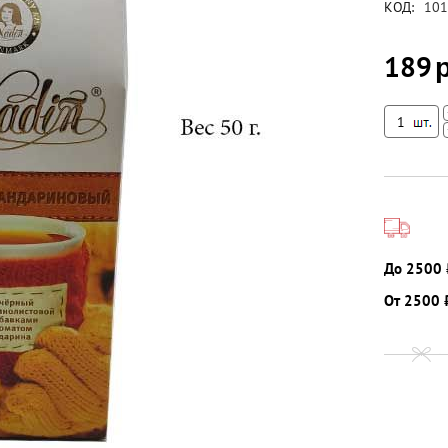
КОД:
101
189
До 2500 
От 2500 