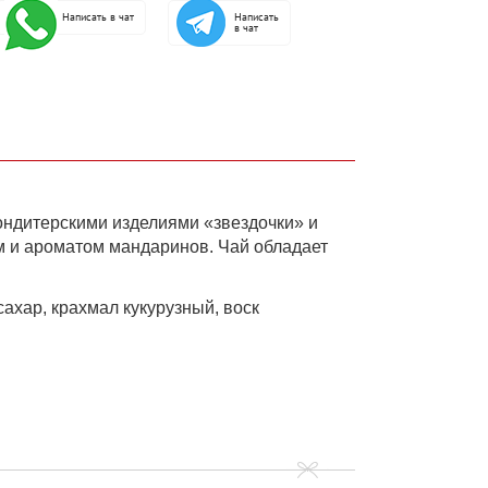
Написать в чат
Написать
в чат
ондитерскими изделиями «звездочки» и
м и ароматом мандаринов. Чай обладает
ахар, крахмал кукурузный, воск