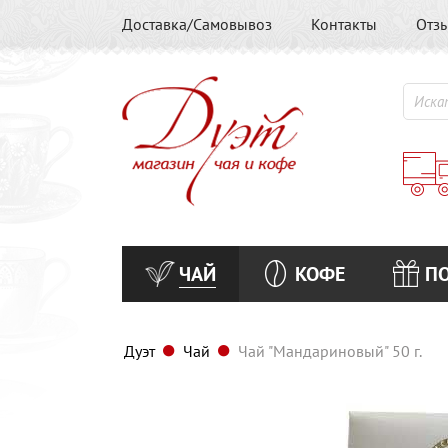
Доставка/Самовывоз
Контакты
Отз
ЧАЙ
КОФЕ
П
Дуэт
Чай
Чай "Мандариновый" 50 г.