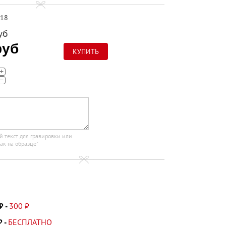
18
уб
руб
+
−
й текст для гравировки или
ак на образце"
300 ₽
₽ -
БЕСПЛАТНО
₽ -