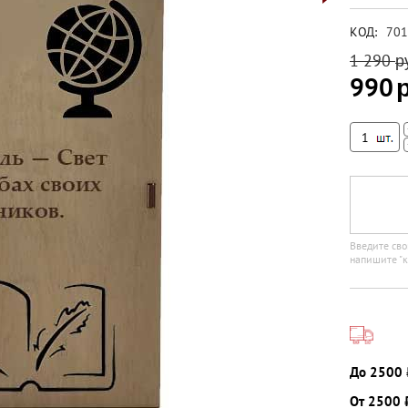
КОД:
701
1 290
р
990
Введите сво
напишите "к
До 2500 
От 2500 