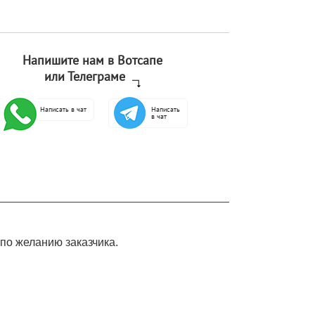
Напишите нам в Вотсапе
или Телеграме
Написать в чат
Написать
в чат
по желанию заказчика.