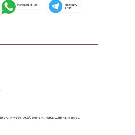
Написать в чат
Написать
в чат
.
чную, имеет особенный, насыщенный вкус.