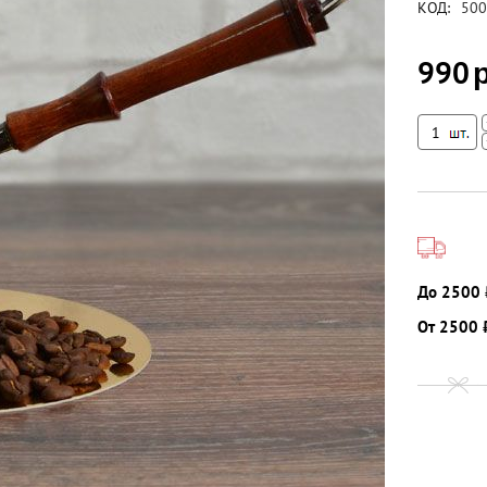
КОД:
500
990
До 2500 
От 2500 