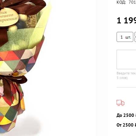
КОД:
701
1 19
Введите тек
5 слов)
До 2500 
От 2500 