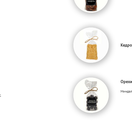
Кедро
Орехи
Миндал
.