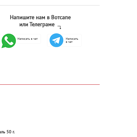
Напишите нам в Вотсапе
или Телеграме
Написать в чат
Написать
в чат
ль 50 г.