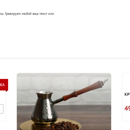
ы. Гравируем любой ваш текст или
КР
4