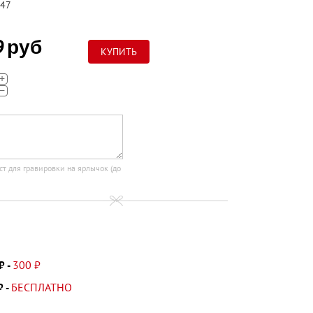
47
9
руб
+
−
ст для гравировки на ярлычок (до
300 ₽
₽ -
БЕСПЛАТНО
₽ -