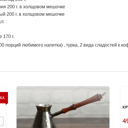
ия 200 г. в холщовом мешочке
ый 200 г. в холщовом мешочке
т.
 170 г.
00 порций любимого напитка) , турка, 2 вида сладостей к ко
КР
4