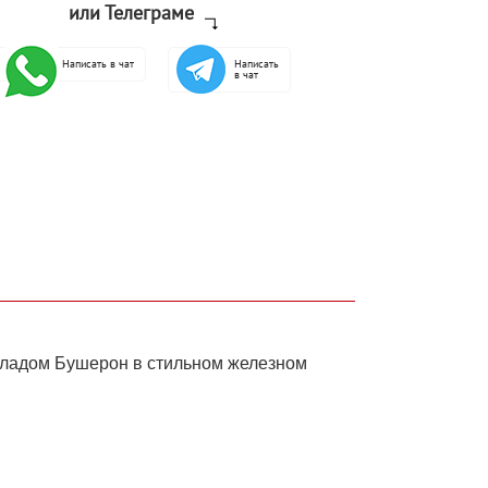
или Телеграме
Написать в чат
Написать
в чат
оладом Бушерон в стильном железном