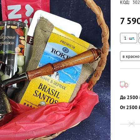
КОД:
302
7 59
До 2500 
От 2500 