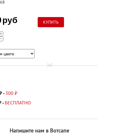
68
0
руб
+
−
300 ₽
₽ -
БЕСПЛАТНО
₽ -
Напишите нам в Вотсапе